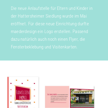
Die neue Anlaufstelle für Eltern und Kinder in
der Hattersheimer Siedlung wurde im Mai
eröffnet. Für diese neue Einrichtung durfte
maederdesign ein Logo erstellen. Passend
dazu natürlich auch noch einen Flyer, die
Fensterbeklebung und Visitenkarten.